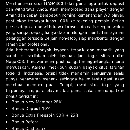
Member setia situs NAGA303 tidak perlu ragu untuk deposit
dan withdrawal Anda. Kami memproses dana player dengan
Aman dan cepat. Berapapun nominal kemenangan WD player,
pasti akan terbayar lunas 100% ke rekening pemain. Setiap
proses deposit dan withdraw diproses otomatis dengan waktu
yang sangat cepat, hanya dalam hitungan menit. Tim layanan
pelanggan tersedia 24 jam non-stop, siap membantu dengan
ramah dan profesional.
Ada beberapa banyak layanan terbaik dan menarik yang
sudah di sediakan oleh layanan judi togel situs online
Naga303. Penawaran ini pasti sangat menguntungkan serta
memuaskan. Karena, meskipun sudah banyak situs taruhan
togel di Indonesia, tetapi tidak menjamin semuanya selalu
punya penawaran menarik sehingga belum tentu pasti akan
membuat member puas. Tetapi, lewat situs togel yang
terpercaya ini, para player atau pemain akan mendapatkan
bonus berikut ini:
Bonus New Member 25K
Bonus Deposit 10%
Bonus Extra Freespin 30% + 25%
Bonus Referal
Bonus Cashback