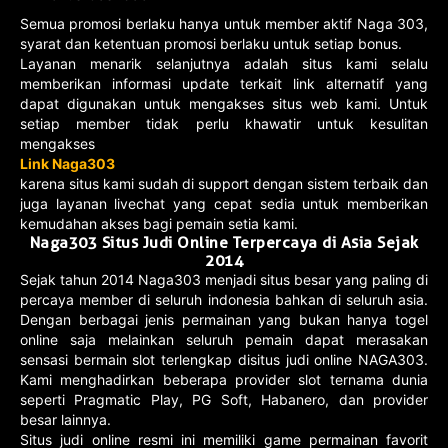
Semua promosi berlaku hanya untuk member aktif Naga 303,
syarat dan ketentuan promosi berlaku untuk setiap bonus.
Layanan menarik selanjutnya adalah situs kami selalu
memberikan informasi update terkait link alternatif yang
dapat digunakan untuk mengakses situs web kami. Untuk
setiap member tidak perlu khawatir untuk kesulitan
mengakses
Link Naga303
karena situs kami sudah di support dengan sistem terbaik dan
juga layanan livechat yang cepat sedia untuk memberikan
kemudahan akses bagi pemain setia kami.
Naga303 Situs Judi Online Terpercaya di Asia Sejak
2014
Sejak tahun 2014 Naga303 menjadi situs besar yang paling di
percaya member di seluruh indonesia bahkan di seluruh asia.
Dengan berbagai jenis permainan yang bukan hanya togel
online saja melainkan seluruh pemain dapat merasakan
sensasi bermain slot terlengkap disitus judi online NAGA303.
Kami menghadirkan beberapa provider slot ternama dunia
seperti Pragmatic Play, PG Soft, Habanero, dan provider
besar lainnya.
Situs judi online resmi ini memiliki game permainan favorit