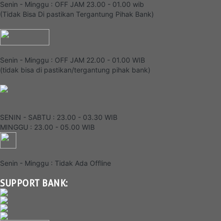
Senin - Minggu : OFF JAM 23.00 - 01.00 wib
(Tidak Bisa Di pastikan Tergantung Pihak Bank)
Senin - Minggu : OFF JAM 22.00 - 01.00 WIB
(tidak bisa di pastikan/tergantung pihak bank)
SENIN - SABTU : 23.00 - 03.30 WIB
MINGGU : 23.00 - 05.00 WIB
Senin - Minggu : Tidak Ada Offline
SUPPORT BANK: