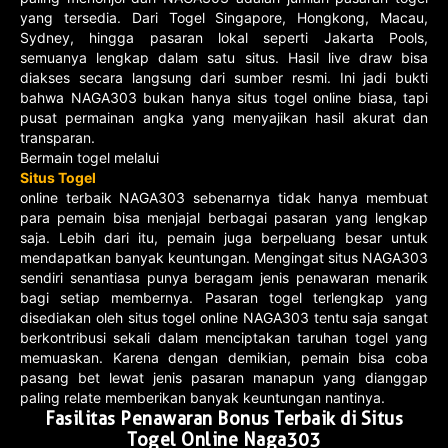
yang tersedia. Dari Togel Singapore, Hongkong, Macau,
Sydney, hingga pasaran lokal seperti Jakarta Pools,
semuanya lengkap dalam satu situs. Hasil live draw bisa
diakses secara langsung dari sumber resmi. Ini jadi bukti
bahwa NAGA303 bukan hanya situs togel online biasa, tapi
pusat permainan angka yang menyajikan hasil akurat dan
transparan.
Bermain togel melalui
Situs Togel
online terbaik NAGA303 sebenarnya tidak hanya membuat
para pemain bisa menjajal berbagai pasaran yang lengkap
saja. Lebih dari itu, pemain juga berpeluang besar untuk
mendapatkan banyak keuntungan. Mengingat situs NAGA303
sendiri senantiasa punya beragam jenis penawaran menarik
bagi setiap membernya. Pasaran togel terlengkap yang
disediakan oleh situs togel online NAGA303 tentu saja sangat
berkontribusi sekali dalam menciptakan taruhan togel yang
memuaskan. Karena dengan demikian, pemain bisa coba
pasang bet lewat jenis pasaran manapun yang dianggap
paling relate memberikan banyak keuntungan nantinya.
Fasilitas Penawaran Bonus Terbaik di Situs
Togel Online Naga303