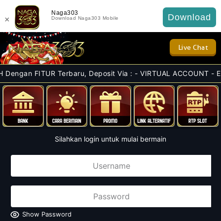
Naga303
Download
×
Download Naga303 Mobile
Live Chat
FITUR Terbaru, Deposit Via : - VIRTUAL ACCOUNT - E-WALLET -
Silahkan login untuk mulai bermain
Show Password