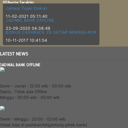
Berita Terakhir
Jadwal Togel Diskon
11-02-2021 05:11:40
JADWAL BANK OFFLINE
23-09-2020 04:38:49
BONUS CASHBACK 3% SETIAP MINGGU-NYA
10-11-2017 10:41:54
LATEST
NEWS
JADWAL BANK OFFLINE
Senin - Jumat : 22:00 wib - 00:00 wib
Sabtu : Tidak ada Offline
Minggu : 00:00 wib - 05:00 wib
Senin - Minggu : 23:00 - 02:00 wib
(tidak bisa di pastikan/tergantung pihak bank)