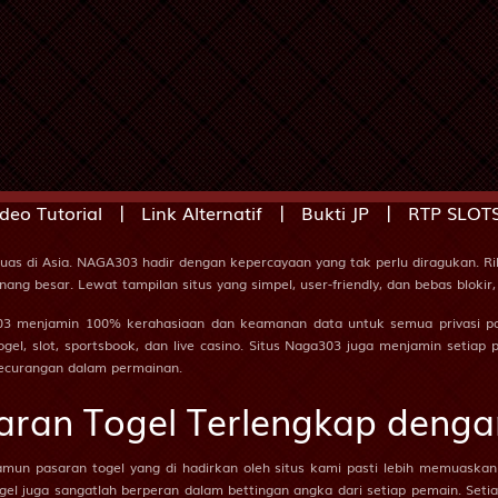
|
|
|
deo Tutorial
Link Alternatif
Bukti JP
RTP SLOT
l luas di Asia. NAGA303 hadir dengan kepercayaan yang tak perlu diragukan. R
ang besar. Lewat tampilan situs yang simpel, user-friendly, dan bebas bloki
ga303 menjamin 100% kerahasiaan dan keamanan data untuk semua privasi pa
gel, slot, sportsbook, dan live casino. Situs Naga303 juga menjamin setiap
ecurangan dalam permainan.
ran Togel Terlengkap dengan
amun pasaran togel yang di hadirkan oleh situs kami pasti lebih memuaskan
ogel juga sangatlah berperan dalam bettingan angka dari setiap pemain. Setia