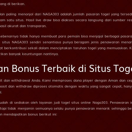
ang di berikan.
ulan paling menonjol dari NAGA303 adalah jumlah pasaran togel yang tersed
am satu situs. Hasil live draw bisa diakses secara langsung dari sumber r
asil akurat dan transparan.
ebenarnya tidak hanya membuat para pemain bisa menjajal berbagai pasaran 
situs NAGA303 sendiri senantiasa punya beragam jenis penawaran menari
ngat berkontribusi sekali dalam menciptakan taruhan togel yang memuaskan. 
rikan banyak keuntungan nantinya.
an Bonus Terbaik di Situs To
sit dan withdrawal Anda. Kami memproses dana player dengan Aman dan ce
posit dan withdraw diproses otomatis dengan waktu yang sangat cepat, hany
l.
dah di sediakan oleh layanan judi togel situs online Naga303. Penawaran
 tetapi tidak menjamin semuanya selalu punya penawaran menarik sehingga b
kan mendapatkan bonus berikut ini: