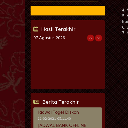
Hull Cit... vs Manchest...
i
22/08 19:30PM
4.
Daftar
5.
H
Hull City
Bo
6.
Hasil Terakhir
W
Manchester United
7.
07 Agustus 2026
1.25
HDP
-1.25
-1.12
Odds
-1.01
4D SHIO Monyet
8
0
4
9
PLAY
4D SHIO Kuda
8
9
7
3
Sevilla vs Rayo Val...
i
16/08 22:00PM
AQUARIUS 5D
7
3
8
7
5
H
Sevilla
PISCES 5D
1
4
7
4
0
W
Rayo Vallecano
-0.25
HDP
0.25
1.07
Odds
-1.05
Berita Terakhir
PLAY
Jadwal Togel Diskon
11-02-2021 05:11:40
Celta Vi... vs Osasuna
i
16/08 22:00PM
JADWAL BANK OFFLINE