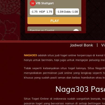
W
VfB Stuttgart
-1.75
HDP
1.75
-1.04
Odds
-1.08
PLAY
Everton vs Crystal ...
i
22/08 22:00PM
H
Everton
|
Jadwal Bank
Vi
W
Crystal Palace
NAGA303
adalah situs judi togel online terpercaya di kena
-0.50
HDP
0.50
1.16
Odds
-1.35
hanya untuk bermain, tapi juga untuk mengejar peluang men
Tidak seperti kebanyakan situs togel lainnya, Situs Na
PLAY
menyediakan permainan judi online yang lengkap seperti to
khusus yang sudah pasti aman dan bebas hambatan atau k
Brentfor... vs Tottenha...
i
23/08 00:30AM
Naga303 Pasa
H
Brentford
W
Tottenham Hotspur
Situs Togel Online di indonesia sudah sangatlah banyak, n
pasaran togel yang bervariasi namun di setiap bettingan t