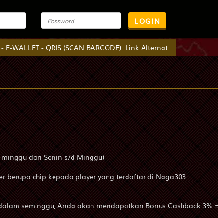
LOGIN
S (SCAN BARCODE). Link Alternatif NAGA303 : - https://pintu.c
 minggu dari Senin s/d Minggu)
r berupa chip kepada player yang terdaftar di Naga303
 dalam seminggu, Anda akan mendapatkan Bonus Cashback 3% =