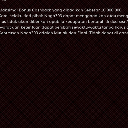
 Maksimal Bonus Cashback yang dibagikan Sebesar 10.000.000
 Kami selaku dari pihak Naga303 dapat menggagalkan atau men
nus tidak akan diberikan apabila kedapatan bertaruh di dua sisi 
 Syarat dan ketentuan dapat berubah sewaktu-waktu tanpa harus a
 Keputusan Naga303 adalah Mutlak dan Final. Tidak dapat di gan